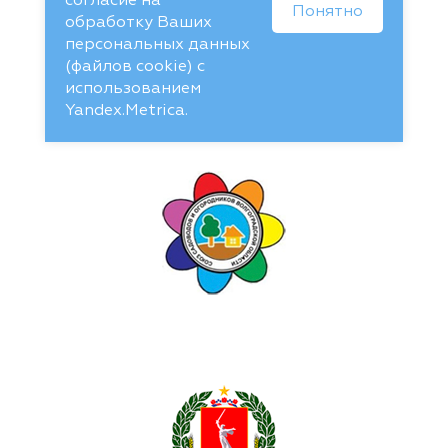
согласие на
Понятно
обработку Ваших
персональных данных
(файлов cookie) с
использованием
Yandex.Metrica.