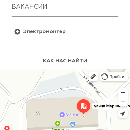
ВАКАНСИИ
Электромонтер
Обязанности:
КАК НАС НАЙТИ
работа в ОВБ
ведение оперативных переговоров, проведение
оперативных переключений
проведение аварийно-восстановительных работ
проверка и обслуживание силовых
трансформаторов
выполнение работ по ремонту, монтажу и
демонтажу кабельных и воздушных линий 0,4кВ
и 6-10кВ
выезд на ликвидацию аварийных ситуации (в
любое время)