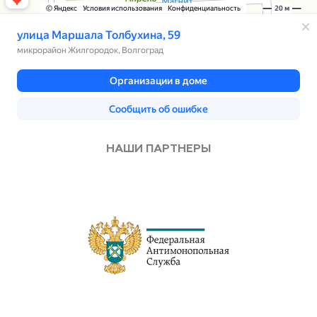
Требования:
наличие навыков электромонтажника;
наличие навыков ремонта электрооборудования,
станций и сетей
знание основ электротехники и электроники
умение читать и составлять схемы
коммуникативные навыки
НАШИ ПАРТНЕРЫ
аккуратность
высокая работоспособность
наличие 4 группы допуска, до и свыше 1000 в
Условия:
работа в крупной региональной электросетевой
компании
официальное трудоустройство
стабильная заработная плата
социальный пакет