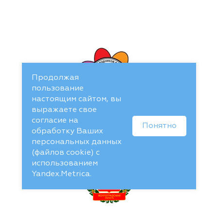
Продолжая
пользование
настоящим сайтом, вы
выражаете свое
согласие на
Понятно
обработку Ваших
персональных данных
(файлов cookie) с
использованием
Yandex.Metrica.