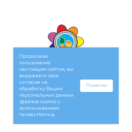
Продолжая
пользование
настоящим сайтом, вы
выражаете свое
согласие на
Понятно
обработку Ваших
персональных данных
(файлов cookie) с
использованием
Yandex.Metrica.