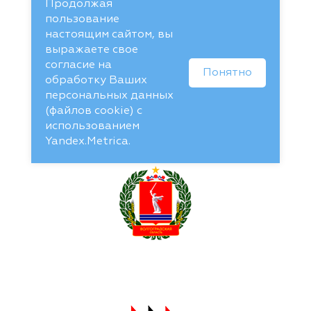
Продолжая
пользование
настоящим сайтом, вы
выражаете свое
согласие на
Понятно
обработку Ваших
персональных данных
(файлов cookie) с
использованием
Yandex.Metrica.