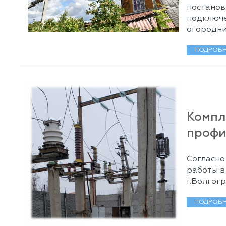
постано
подключе
огородни
ПОДРОБН
Компл
профи
Согласно
работы в
г.Волгогр
ПОДРОБН