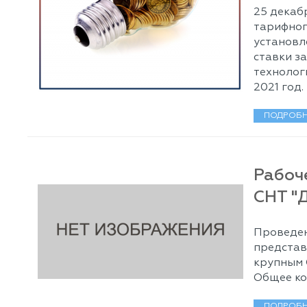
25 декаб
тарифног
установл
ставки з
технолог
2021 год.
ПОДРОБН
Рабоч
СНТ "
Проведен
представ
крупным 
Общее ко
ПОДРОБН