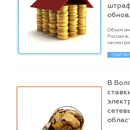
штраф
обнов
Объем ин
России в
несмотря
ПОДРОБН
В Вол
ставк
элект
сетев
област