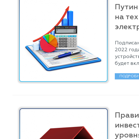
Путин
на те
элект
Подписан
2022 год
устройст
будет вк
ПОДРОБН
Прави
инвес
уровн