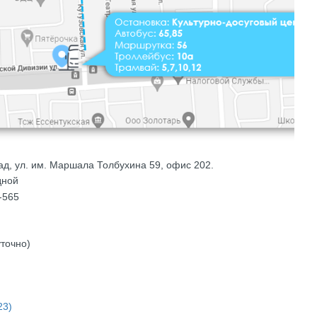
ад,
ул. им. Маршала Толбухина 59
, офис 202.
дной
-565
точно)
23)